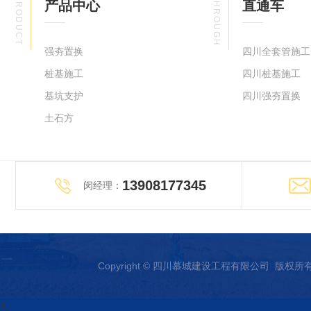
PRODUCT
THROUGH
产品中心
直通车
强夯置换
四川全套管施工
桩基施工
四川桩基施工
基坑支护
四川强夯置换
土石方
13908177345
闵经理：
Copyright © 四川慕城建设工程有限公司 版权
X