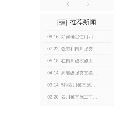
推荐新闻
08-16
如何确定使用四川强夯置换法？
07-22
强夯和四川强夯置换之间有什么区别
05-18
在四川旋挖施工过程中如何正确选用钻头呢？
04-14
高能级强夯置换处理软基时，有哪些质量控制措施？
03-14
5种四川桩基施工安全培训
02-28
四川桩基施工前，为什么要进行试桩？