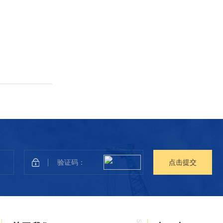
点
击
提
交